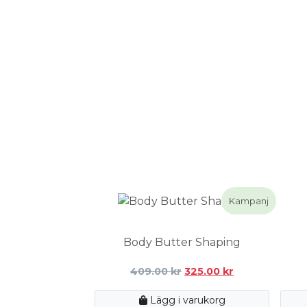
Kampanj
Body Butter Shaping
Det
Det
409.00
kr
325.00
kr
ursprungliga
nuvarande
priset
priset
Lägg i varukorg