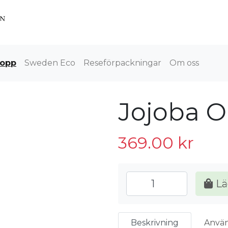
ropp
Sweden Eco
Reseförpackningar
Om oss
Jojoba Oi
369.00
kr
Lä
Beskrivning
Anvä