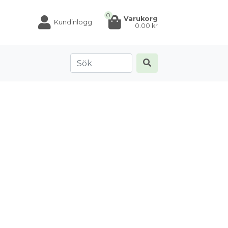
0
Varukorg
Kundinlogg
0.00
kr